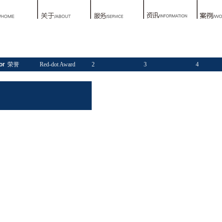
or
荣誉
Red-dot Award
2
3
4