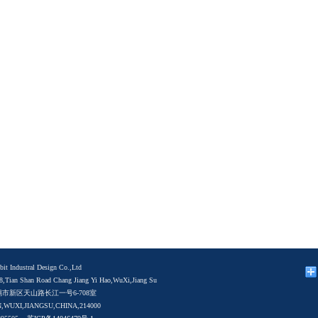
it Industral Design Co.,Ltd
,Tian Shan Road Chang Jiang Yi Hao,WuXi,Jiang Su
市新区天山路长江一号6-708室
,WUXI,JIANGSU,CHINA,214000