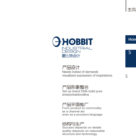
Hon
5
5